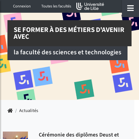
Accéder au menu principal
Accéder à la recherche
Accéder au pied de page
ermer menu
O
Connexion
Toutes les facultés
SE FORMER À DES MÉTIERS D'AVENIR
AVEC
la faculté des sciences et technologies
Accueil
/
Actualités
Cérémonie des diplômes Deust et