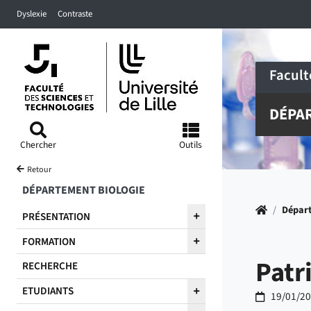
Accéder au menu principal
Accéder à la recherche
Accéder au pied de page
Dyslexie
Contraste
Facult
DÉPA
Chercher
Outils
Retour
DÉPARTEMENT BIOLOGIE
Accueil
/
Départ
PRÉSENTATION
FORMATION
Patr
RECHERCHE
ETUDIANTS
19/01/2