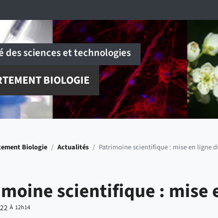
é des sciences et technologies
RTEMENT BIOLOGIE
ement Biologie
/
Actualités
/
Patrimoine scientifique : mise en ligne 
imoine scientifique : mise
022
À 12h14