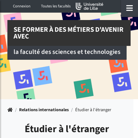
Accéder au menu principal
Accéder à la recherche
Accéder au pied de page
ermer menu
O
Connexion
Toutes les facultés
SE FORMER À DES MÉTIERS D'AVENIR
AVEC
la faculté des sciences et technologies
Accueil
/
Relations internationales
/
Étudier à l'étranger
Étudier à l'étranger