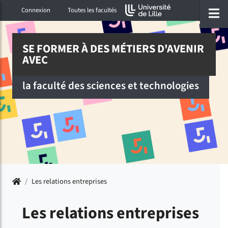
Accéder au menu principal
Accéder à la recherche
Accéder au pied de page
ermer menu
O
Connexion
Toutes les facultés
SE FORMER À DES MÉTIERS D'AVENIR
AVEC
la faculté des sciences et technologies
Accueil
/
Les relations entreprises
Les relations entreprises