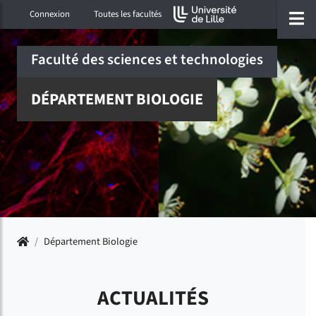
Accéder au menu principal
Accéder à la recherche
Accéder au pied de page
ermer menu
O
Connexion
Toutes les facultés
Faculté des sciences et technologies
DÉPARTEMENT BIOLOGIE
Accueil
/
Département Biologie
ACTUALITÉS