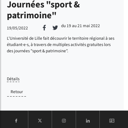
Journées "sport &
patrimoine"
du 19 au 21 mai 2022
Partager sur Facebook
Partager sur Twitter
19/05/2022
L’Université de Lille fait découvrir le territoire régional à ses
étudiant·e·s, à travers de multiples activités gratuites lors
des journées "sport & patrimoine".
Détails
Retour
COMPTE