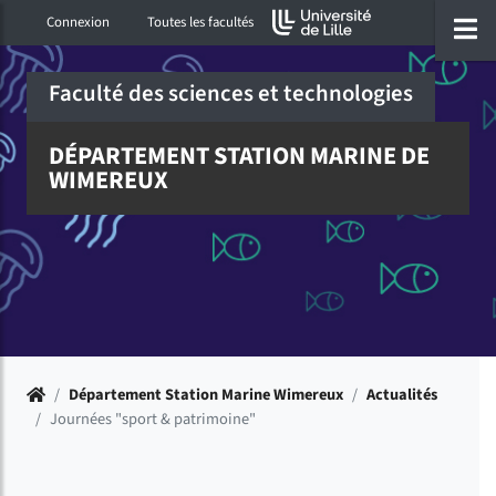
Accéder au menu principal
Accéder à la recherche
Accéder au pied de page
ermer menu
O
Connexion
Toutes les facultés
Faculté des sciences et technologies
DÉPARTEMENT STATION MARINE DE
WIMEREUX
Accueil
/
Département Station Marine Wimereux
/
Actualités
/
Journées "sport & patrimoine"