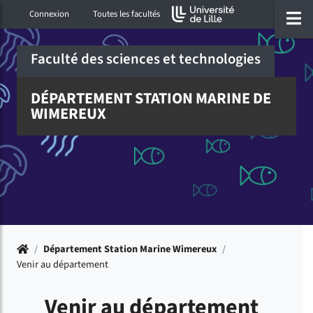
Accéder au menu principal
Accéder à la recherche
Accéder au pied de page
ermer menu
O
Connexion
Toutes les facultés
Faculté des sciences et technologies
DÉPARTEMENT STATION MARINE DE
WIMEREUX
Accueil
/
Département Station Marine Wimereux
/
Venir au département
Venir au département