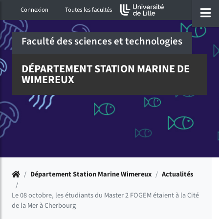
Accéder au menu principal
Accéder à la recherche
Accéder au pied de page
ermer menu
O
Connexion
Toutes les facultés
Faculté des sciences et technologies
DÉPARTEMENT STATION MARINE DE
WIMEREUX
Accueil
/
Département Station Marine Wimereux
/
Actualités
/
Le 08 octobre, les étudiants du Master 2 FOGEM étaient à la Cité
de la Mer à Cherbourg