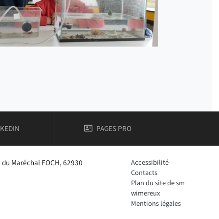
 ET TECHNOLOGIES
MPTE
DE FACULTÉ DES SCIENCES ET TECHNOLOGIES
NKEDIN
PAGES PRO
e du Maréchal FOCH, 62930
Accessibilité
Contacts
Plan du site de sm
wimereux
Mentions légales