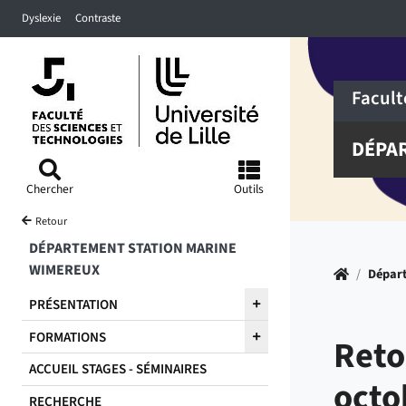
Accéder au menu principal
Accéder à la recherche
Accéder au pied de page
Dyslexie
Contraste
Facult
DÉPAR
Chercher
Outils
Retour
DÉPARTEMENT STATION MARINE
WIMEREUX
Accueil
/
Dépar
PRÉSENTATION
FORMATIONS
Reto
ACCUEIL STAGES - SÉMINAIRES
octo
RECHERCHE