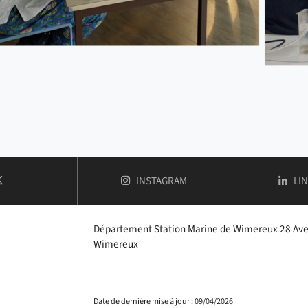
COMPTE
DE FACULTÉ DES SCIENCES
CO
INSTAGRAM
LI
COMPTE
X / TWITTER DE FACULTÉ DES SCIENCES ET TECHNOLOGIES
Département Station Marine de Wimereux 28 Av
Wimereux
Date de dernière mise à jour : 09/04/2026