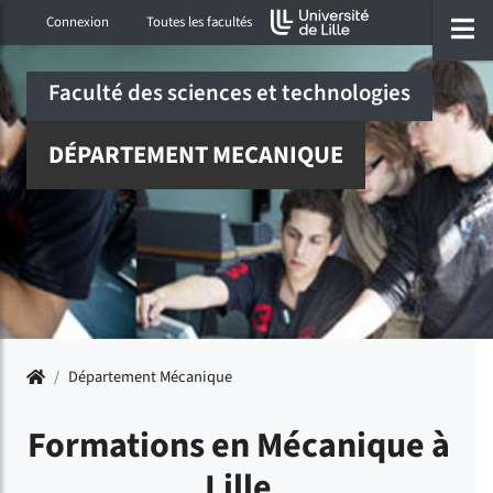
Accéder au menu principal
Accéder à la recherche
Accéder au pied de page
ermer menu
O
Connexion
Toutes les facultés
Faculté des sciences et technologies
DÉPARTEMENT MECANIQUE
Accueil
/
Département Mécanique
Formations en Mécanique à
Lille