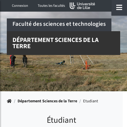
Accéder au menu principal
Accéder à la recherche
Accéder au pied de page
ermer menu
O
Connexion
Toutes les facultés
Faculté des sciences et technologies
DÉPARTEMENT SCIENCES DE LA
TERRE
Accueil
/
Département Sciences de la Terre
/
Etudiant
Étudiant