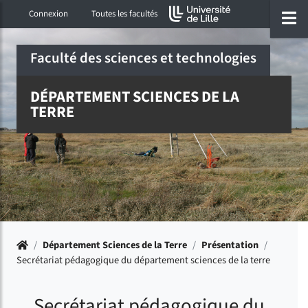
Accéder au menu principal
Accéder à la recherche
Accéder au pied de page
ermer menu
O
Connexion
Toutes les facultés
Faculté des sciences et technologies
DÉPARTEMENT SCIENCES DE LA
TERRE
Accueil
/
Département Sciences de la Terre
/
Présentation
/
Secrétariat pédagogique du département sciences de la terre
Secrétariat pédagogique du