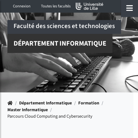
Accéder au menu principal
Accéder à la recherche
Accéder au pied de page
ermer menu
O
Connexion
Toutes les facultés
Faculté des sciences et technologies
DÉPARTEMENT INFORMATIQUE
Accueil
/
Département Informatique
/
Formation
/
Master Informatique
/
Parcours Cloud Computing and Cybersecurity