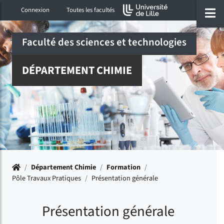
Accéder au menu principal
Accéder à la recherche
Accéder au pied de page
ermer menu
O
Connexion
Toutes les facultés
Faculté des sciences et technologies
DÉPARTEMENT CHIMIE
Accueil
/
Département Chimie
/
Formation
/
Pôle Travaux Pratiques
/
Présentation générale
Présentation générale