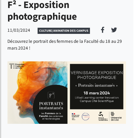
F² - Exposition
photographique
Partager sur
Partager
11/03/2024
CULTURE/ANIMATION DES CAMPUS
Découvrez le portrait des femmes de la Faculté du 18 au 29
mars 2024 !