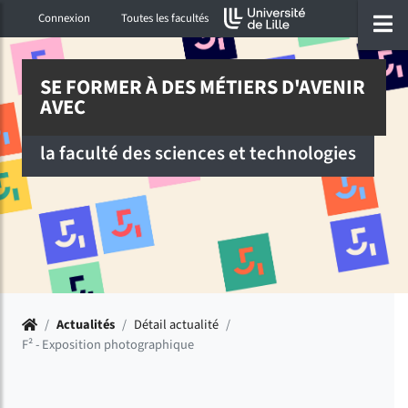
Accéder au menu principal
Accéder à la recherche
Accéder au pied de page
ermer menu
O
Connexion
Toutes les facultés
SE FORMER À DES MÉTIERS D'AVENIR
AVEC
la faculté des sciences et technologies
Accueil
/
Actualités
/
Détail actualité
/
F² - Exposition photographique