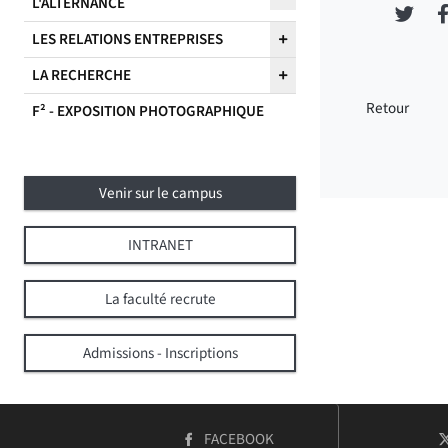
L'ALTERNANCE
Part
LES RELATIONS ENTREPRISES
LA RECHERCHE
Retour
F² - EXPOSITION PHOTOGRAPHIQUE
Venir sur le campus
INTRANET
La faculté recrute
Admissions - Inscriptions
COMPTE
FACEBOOK