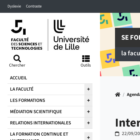
Accéder au menu principal
Accéder à la recherche
Accéder au pied de page
Dyslexie
Contraste
SE FO
la fac
Chercher
Outils
ACCUEIL
LA FACULTÉ
Accueil
/
Agend
LES FORMATIONS
MÉDIATION SCIENTIFIQUE
Inte
RELATIONS INTERNATIONALES
22/09/2
LA FORMATION CONTINUE ET
Du
au